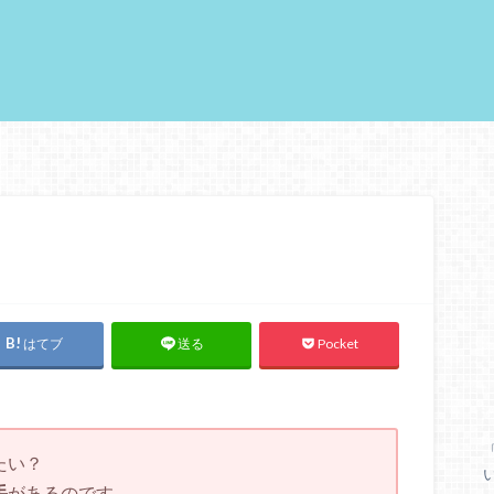
はてブ
Pocket
送る
たい？
手
があるのです。