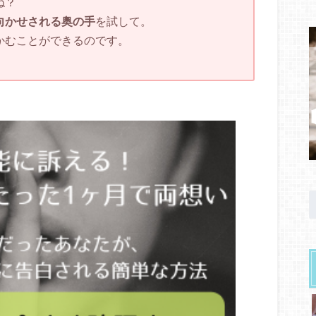
ね？
向かせされる奥の手
を試して。
かむことができるのです。