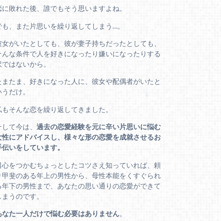
恋に敗れた後、誰でもそう思いますよね。
でも、また片思いを繰り返してしまう…。
彼女がいたとしても、彼が妻子持ちだったとしても、
そんな条件で人を好きになったり嫌いになったりする
訳ではないから。
たまたま、好きになった人に、彼女や配偶者がいたと
いうだけ。
私もそんな恋を繰り返してきました。
そして今は、
過去の恋愛経験を元に辛い片思いに悩む
女性にアドバイスし、様々な形の恋愛を成就させるお
手伝いをしています。
男心をつかむちょっとしたコツさえ知っていれば、頼
り甲斐のある年上の男性から、母性本能をくすぐられ
る年下の男性まで、あなたの思い通りの恋愛ができて
しまうのです。
あなた一人だけで悩む必要はありません
。