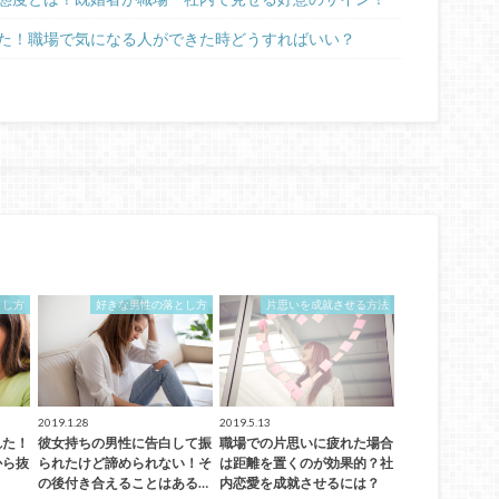
た！職場で気になる人ができた時どうすればいい？
とし方
好きな男性の落とし方
片思いを成就させる方法
2019.1.28
2019.5.13
れた！
彼女持ちの男性に告白して振
職場での片思いに疲れた場合
から抜
られたけど諦められない！そ
は距離を置くのが効果的？社
の後付き合えることはある…
内恋愛を成就させるには？