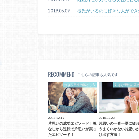
2019.05.09
彼氏がいるのに好きな人ができ
RECOMMEND
こちらの記事も人気です。
好きな男性の落とし方
好きな男性の落
2018.12.19
2018.12.23
片思いの成功エピソード！脈
片思いの一喜一憂に疲
なしから逆転で片思いが実っ
うまくいかない片思い
たエピソード！
け出す方法！