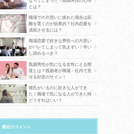
なってしまった！既婚男性の心理
とは？
職場での片思いに疲れた場合は距
離を置くのが効果的？社内恋愛を
成就させるには？
職場恋愛で好きな男性への片思い
がバレてしまって気まずい！辛い
し諦めるべき？
既婚男性が気になる女性にとる態
度とは？既婚者が職場・社内で見
せる好意のサイン！
彼氏がいるのに好きな人ができ
た！職場で気になる人ができた時
どうすればいい？
最近のコメント