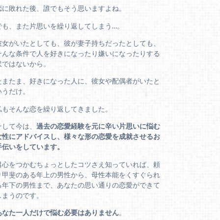
恋に敗れた後、誰でもそう思いますよね。
でも、また片思いを繰り返してしまう…。
彼女がいたとしても、彼が妻子持ちだったとしても、
そんな条件で人を好きになったり嫌いになったりする
訳ではないから。
たまたま、好きになった人に、彼女や配偶者がいたと
いうだけ。
私もそんな恋を繰り返してきました。
そして今は、
過去の恋愛経験を元に辛い片思いに悩む
女性にアドバイスし、様々な形の恋愛を成就させるお
手伝いをしています。
男心をつかむちょっとしたコツさえ知っていれば、頼
り甲斐のある年上の男性から、母性本能をくすぐられ
る年下の男性まで、あなたの思い通りの恋愛ができて
しまうのです。
あなた一人だけで悩む必要はありません
。