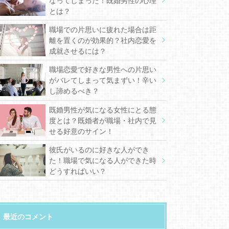
なってしまった！既婚男性の心理
とは？
職場での片思いに疲れた場合は距
離を置くのが効果的？社内恋愛を
成就させるには？
職場恋愛で好きな男性への片思い
がバレてしまって気まずい！辛い
し諦めるべき？
既婚男性が気になる女性にとる態
度とは？既婚者が職場・社内で見
せる好意のサイン！
彼氏がいるのに好きな人ができ
た！職場で気になる人ができた時
どうすればいい？
最近のコメント