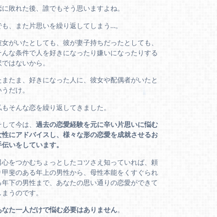
恋に敗れた後、誰でもそう思いますよね。
でも、また片思いを繰り返してしまう…。
彼女がいたとしても、彼が妻子持ちだったとしても、
そんな条件で人を好きになったり嫌いになったりする
訳ではないから。
たまたま、好きになった人に、彼女や配偶者がいたと
いうだけ。
私もそんな恋を繰り返してきました。
そして今は、
過去の恋愛経験を元に辛い片思いに悩む
女性にアドバイスし、様々な形の恋愛を成就させるお
手伝いをしています。
男心をつかむちょっとしたコツさえ知っていれば、頼
り甲斐のある年上の男性から、母性本能をくすぐられ
る年下の男性まで、あなたの思い通りの恋愛ができて
しまうのです。
あなた一人だけで悩む必要はありません
。