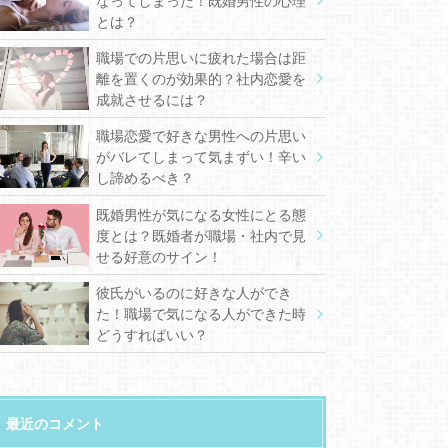
なってしまった！既婚男性の心理
とは？
職場での片思いに疲れた場合は距
離を置くのが効果的？社内恋愛を
成就させるには？
職場恋愛で好きな男性への片思い
がバレてしまって気まずい！辛い
し諦めるべき？
既婚男性が気になる女性にとる態
度とは？既婚者が職場・社内で見
せる好意のサイン！
彼氏がいるのに好きな人ができ
た！職場で気になる人ができた時
どうすればいい？
最近のコメント