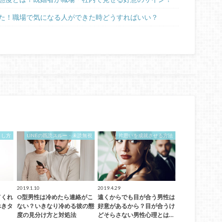
た！職場で気になる人ができた時どうすればいい？
とし方
LINEの既読スルー・未読無視
片思いを成就させる方法
2019.1.10
2019.4.29
てくれ
O型男性は冷めたら連絡がこ
遠くからでも目が合う男性は
べきタ
ない？いきなり冷める彼の態
好意があるから？目が合うけ
度の見分け方と対処法
どそらさない男性心理とは…