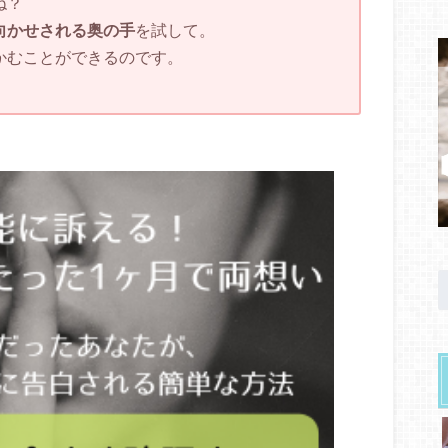
ね？
向かせされる奥の手
を試して。
かむことができるのです。