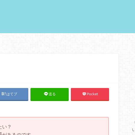
はてブ
Pocket
送る
たい？
手
があるのです。