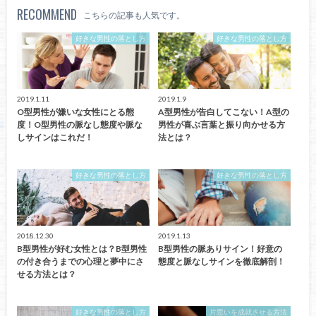
RECOMMEND
こちらの記事も人気です。
好きな男性の落とし方
好きな男性の落とし方
2019.1.11
2019.1.9
O型男性が嫌いな女性にとる態
A型男性が告白してこない！A型の
度！O型男性の脈なし態度や脈な
男性が喜ぶ言葉と振り向かせる方
しサインはこれだ！
法とは？
好きな男性の落とし方
好きな男性の落とし方
2018.12.30
2019.1.13
B型男性が好む女性とは？B型男性
B型男性の脈ありサイン！好意の
の付き合うまでの心理と夢中にさ
態度と脈なしサインを徹底解剖！
せる方法とは？
好きな男性の落とし方
片思いを成就させる方法