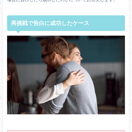
再挑
戦
で
告白
に
成功
したケ
ー
ス