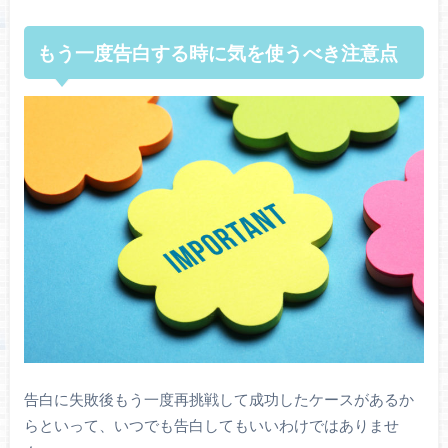
もう
一度告白
する
時
に
気
を
使
うべき
注意点
告白に失敗後もう一度再挑戦して成功したケースがあるか
らといって、いつでも告白してもいいわけではありませ