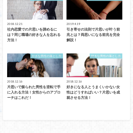
2018.12.21
2019.4.19
社内恋愛での片思いを諦めるに
引き寄せの法則で片思いが叶う前
は？同じ職場の好きな人を忘れる
兆とは？両思いになる前兆を完全
方法！
解説！
好きな男性の落とし方
好きな男性の落とし方
2018.12.16
2018.12.16
片思いで振られた男性を逆転で手
好きになる人とうまくいかない女
に入れる方法！女性からのアプロ
性はどうすればいい？片思いを成
ーチはこれだ！
就させる方法！