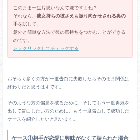
このまま一生片思いなんて嫌ですよね？
それなら、
彼女持ちの彼さえも振り向かせされる奥の
手
を試して。
意外と簡単な方法で彼の気持ちをつかむことができる
のです。
＞＞クリックしてチェックする
おそらく多くの方が一度告白に失敗したらそのまま関係は
終わりだと思うはずです。
そのような方の偏見を破るために、そしてもう一度勇気を
出して告白したい方のために、もう一度告白して成功した
ケースを紹介したいと思います。
ケ
ー
ス①
相手
が
恋愛
に
興味が
なくて
振
られた
場合