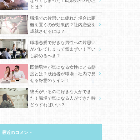
なってしまった！既婚男性の心理
とは？
職場での片思いに疲れた場合は距
離を置くのが効果的？社内恋愛を
成就させるには？
職場恋愛で好きな男性への片思い
がバレてしまって気まずい！辛い
し諦めるべき？
既婚男性が気になる女性にとる態
度とは？既婚者が職場・社内で見
せる好意のサイン！
彼氏がいるのに好きな人ができ
た！職場で気になる人ができた時
どうすればいい？
最近のコメント