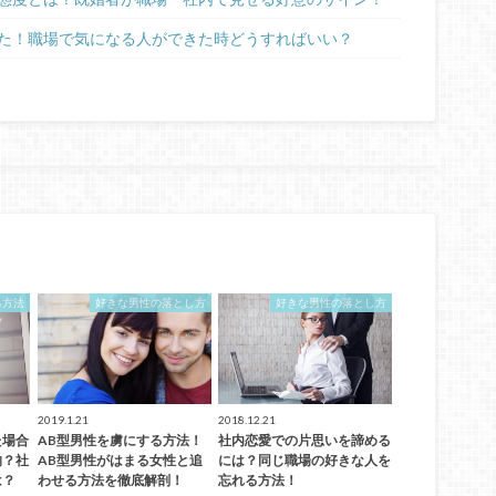
た！職場で気になる人ができた時どうすればいい？
る方法
好きな男性の落とし方
好きな男性の落とし方
2019.1.21
2018.12.21
た場合
AB型男性を虜にする方法！
社内恋愛での片思いを諦める
的？社
AB型男性がはまる女性と追
には？同じ職場の好きな人を
は？
わせる方法を徹底解剖！
忘れる方法！