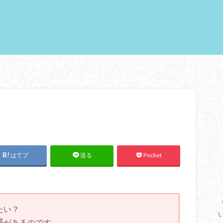
はてブ
Pocket
送る
たい？
手
があるのです。