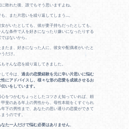
恋に敗れた後、誰でもそう思いますよね。
でも、また片思いを繰り返してしまう…。
彼女がいたとしても、彼が妻子持ちだったとしても、
そんな条件で人を好きになったり嫌いになったりする
訳ではないから。
たまたま、好きになった人に、彼女や配偶者がいたと
いうだけ。
私もそんな恋を繰り返してきました。
そして今は、
過去の恋愛経験を元に辛い片思いに悩む
女性にアドバイスし、様々な形の恋愛を成就させるお
手伝いをしています。
男心をつかむちょっとしたコツさえ知っていれば、頼
り甲斐のある年上の男性から、母性本能をくすぐられ
る年下の男性まで、あなたの思い通りの恋愛ができて
しまうのです。
あなた一人だけで悩む必要はありません
。