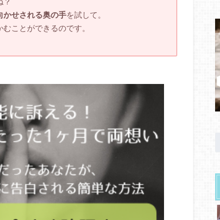
ね？
向かせされる奥の手
を試して。
かむことができるのです。