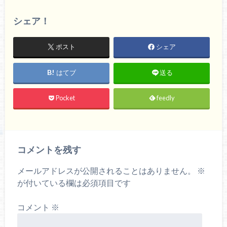
シェア！
ポスト
シェア
はてブ
送る
Pocket
feedly
コメントを残す
メールアドレスが公開されることはありません。
※
が付いている欄は必須項目です
コメント
※