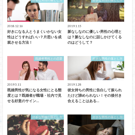
2018.12.16
2019.1.15
好きになる人とうまくいかない女
脈なしなのに優しい男性の心理と
性はどうすればいい？片思いを成
は？脈なしなのに話しかけてくる
就させる方法！
のはどうして？
既婚者男性との恋愛
好きな男性の落とし方
2019.5.11
2019.1.28
既婚男性が気になる女性にとる態
彼女持ちの男性に告白して振られ
度とは？既婚者が職場・社内で見
たけど諦められない！その後付き
せる好意のサイン…
合えることはある…
好きな男性の落とし方
好きな男性の落とし方