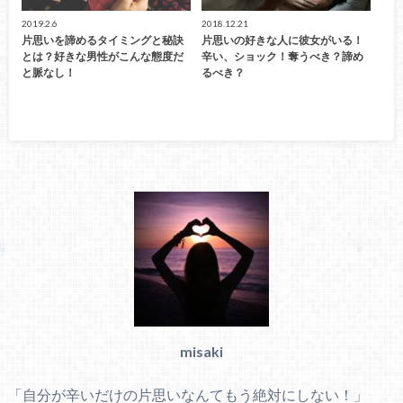
2019.2.6
2018.12.21
片思いを諦めるタイミングと秘訣
片思いの好きな人に彼女がいる！
とは？好きな男性がこんな態度だ
辛い、ショック！奪うべき？諦め
と脈なし！
るべき？
misaki
「自分が辛いだけの片思いなんてもう絶対にしない！」