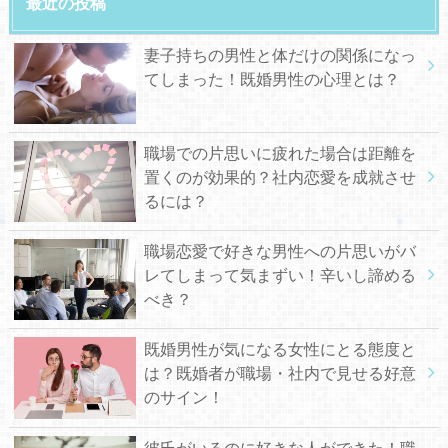
最近の投稿
妻子持ちの男性と体だけの関係になっ
てしまった！既婚男性の心理とは？
職場での片思いに疲れた場合は距離を
置くのが効果的？社内恋愛を成就させ
るには？
職場恋愛で好きな男性への片思いがバ
レてしまって気まずい！辛いし諦める
べき？
既婚男性が気になる女性にとる態度と
は？既婚者が職場・社内で見せる好意
のサイン！
彼氏がいるのに好きな人ができた！職