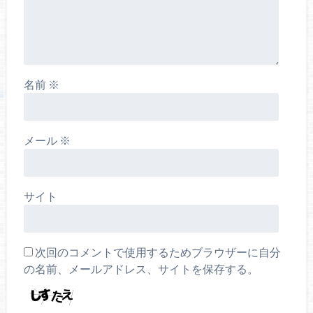
名前
※
メール
※
サイト
次回のコメントで使用するためブラウザーに自分
の名前、メールアドレス、サイトを保存する。