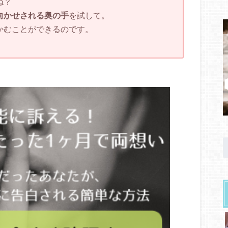
ね？
向かせされる奥の手
を試して。
かむことができるのです。