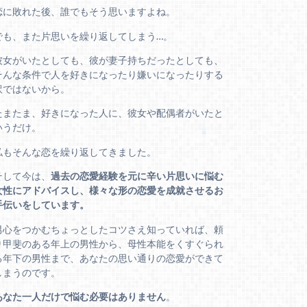
恋に敗れた後、誰でもそう思いますよね。
でも、また片思いを繰り返してしまう…。
彼女がいたとしても、彼が妻子持ちだったとしても、
そんな条件で人を好きになったり嫌いになったりする
訳ではないから。
たまたま、好きになった人に、彼女や配偶者がいたと
いうだけ。
私もそんな恋を繰り返してきました。
そして今は、
過去の恋愛経験を元に辛い片思いに悩む
女性にアドバイスし、様々な形の恋愛を成就させるお
手伝いをしています。
男心をつかむちょっとしたコツさえ知っていれば、頼
り甲斐のある年上の男性から、母性本能をくすぐられ
る年下の男性まで、あなたの思い通りの恋愛ができて
しまうのです。
あなた一人だけで悩む必要はありません
。