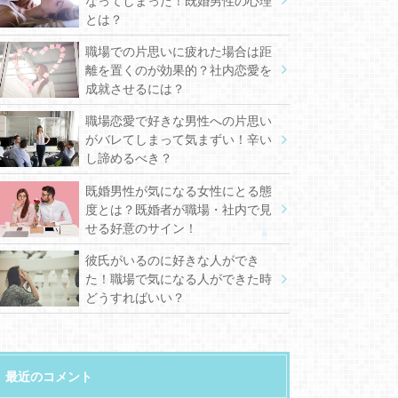
なってしまった！既婚男性の心理
とは？
職場での片思いに疲れた場合は距
離を置くのが効果的？社内恋愛を
成就させるには？
職場恋愛で好きな男性への片思い
がバレてしまって気まずい！辛い
し諦めるべき？
既婚男性が気になる女性にとる態
度とは？既婚者が職場・社内で見
せる好意のサイン！
彼氏がいるのに好きな人ができ
た！職場で気になる人ができた時
どうすればいい？
最近のコメント