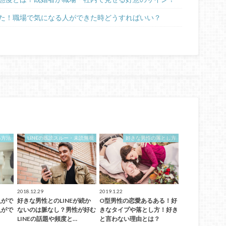
た！職場で気になる人ができた時どうすればいい？
る方法
LINEの既読スルー・未読無視
好きな男性の落とし方
2018.12.29
2019.1.22
人がで
好きな男性とのLINEが続か
O型男性の恋愛あるある！好
人がで
ないのは脈なし？男性が好む
きなタイプや落とし方！好き
？
LINEの話題や頻度と…
と言わない理由とは？