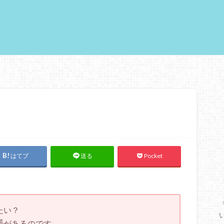
はてブ
Pocket
送る
たい？
手
があるのです。