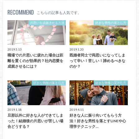
RECOMMEND
こちらの記事も人気です。
片思いを成就させる方法
好きな男性の落とし方
2019.5.13
2019.1.20
職場での片思いに疲れた場合は距
既婚者同士で両思いになってしま
離を置くのが効果的？社内恋愛を
って辛い！苦しい！諦めるべきな
成就させるには？
のか？
好きな男性の落とし方
好きな男性の落とし方
2019.1.18
2019.4.11
旦那以外に好きな人ができてしま
好きな人に振り向いてもらう方
った！結婚後の片思いが苦しい場
法！好きな男性を落とすLINEや心
合どうする？
理学テクニック…