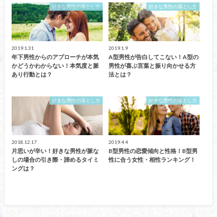
好きな男性の落とし方
好きな男性の落とし方
2019.1.31
2019.1.9
年下男性からのアプローチが本気
A型男性が告白してこない！A型の
かどうかわからない！本気度と脈
男性が喜ぶ言葉と振り向かせる方
あり行動とは？
法とは？
好きな男性の落とし方
好きな男性の落とし方
2018.12.17
2019.4.4
片思いが辛い！好きな男性が脈な
B型男性の恋愛傾向と性格！B型男
しの場合の引き際・諦めるタイミ
性に合う女性・相性ランキング！
ングは？