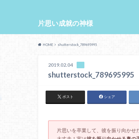
片思い成就の神様
HOME
shutterstock_789695995
2019.02.04
shutterstock_789695995
ポスト
シェア
片思いを卒業して、彼を振り向かせ
大丈夫！実は
彼を振り向かせる奥の