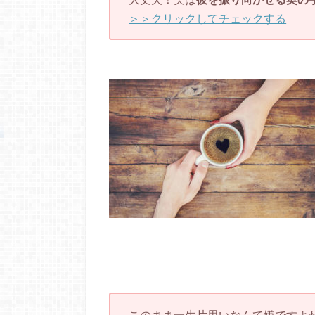
＞＞クリックしてチェックする
このまま一生片思いなんて嫌ですよ