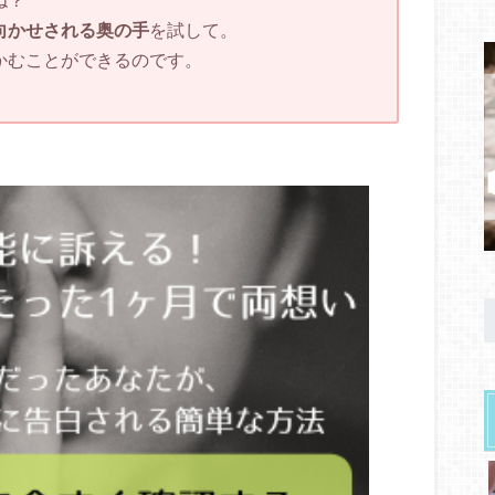
向かせされる奥の手
を試して。
かむことができるのです。