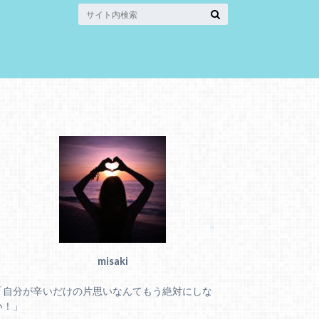
misaki
「自分が辛いだけの片思いなんてもう絶対にしな
い！」