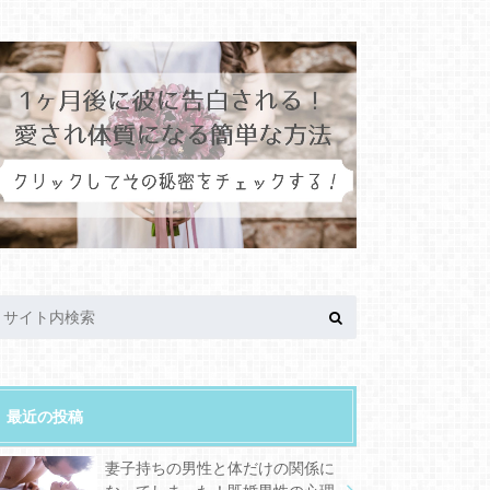
最近の投稿
妻子持ちの男性と体だけの関係に