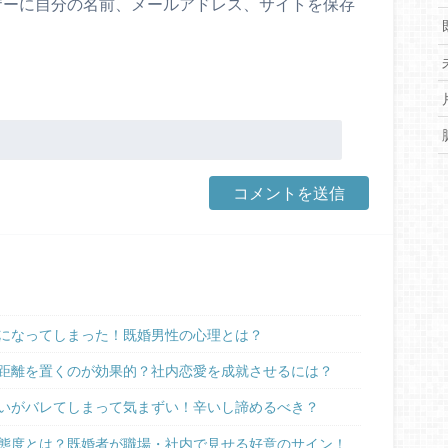
ザーに自分の名前、メールアドレス、サイトを保存
。
になってしまった！既婚男性の心理とは？
距離を置くのが効果的？社内恋愛を成就させるには？
いがバレてしまって気まずい！辛いし諦めるべき？
態度とは？既婚者が職場・社内で見せる好意のサイン！