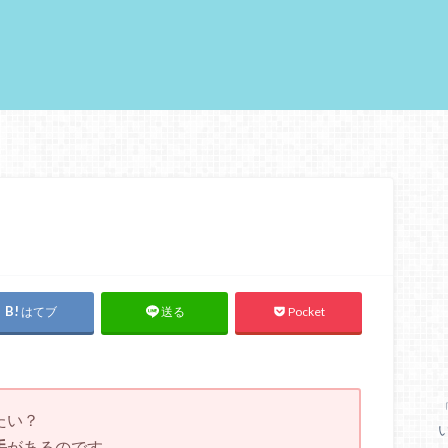
はてブ
Pocket
送る
たい？
手
があるのです。