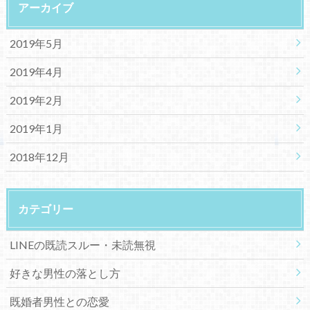
アーカイブ
2019年5月
2019年4月
2019年2月
2019年1月
2018年12月
カテゴリー
LINEの既読スルー・未読無視
好きな男性の落とし方
既婚者男性との恋愛