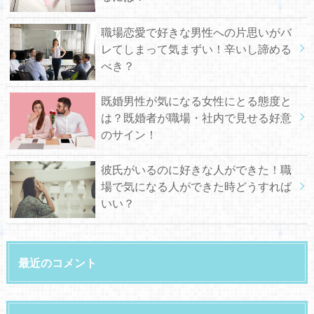
職場恋愛で好きな男性への片思いがバ
レてしまって気まずい！辛いし諦める
べき？
既婚男性が気になる女性にとる態度と
は？既婚者が職場・社内で見せる好意
のサイン！
彼氏がいるのに好きな人ができた！職
場で気になる人ができた時どうすれば
いい？
最近のコメント